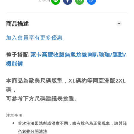
商品描述
加入會員享有更多優惠
褲子搭配
萊卡高腰收腹無尷尬線喇叭瑜珈/運動/
機能褲
本商品為歐美尺碼版型，XL碼約等同亞洲版2XL
碼，
可參考下方尺碼建議表挑選。
注意事項
首次洗滌因洗劑或溫度不同，略有脫色為正常現象，請與淺
色衣物分開清洗