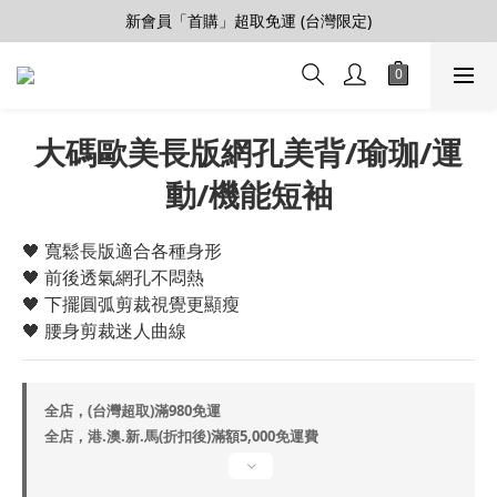
【會員推薦賞】推薦好朋友，拿100購物金
新會員「首購」超取免運 (台灣限定)
加入LINE好友>連結會員>領50元折價券
【會員推薦賞】推薦好朋友，拿100購物金
大碼歐美長版網孔美背/瑜珈/運
動/機能短袖
🖤 寬鬆長版適合各種身形
🖤 前後透氣網孔不悶熱
🖤 下擺圓弧剪裁視覺更顯瘦
🖤 腰身剪裁迷人曲線
全店，(台灣超取)滿980免運
全店，港.澳.新.馬(折扣後)滿額5,000免運費