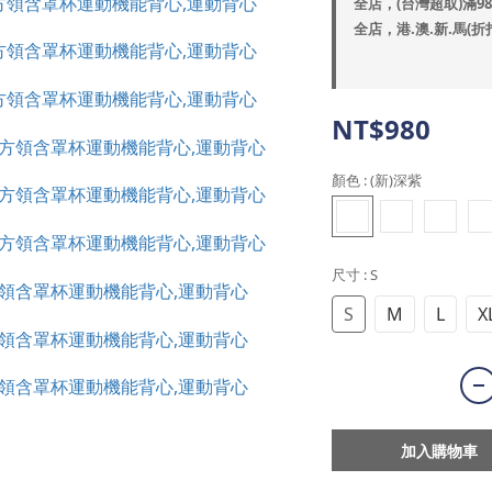
全店，(台灣超取)滿9
全店，港.澳.新.馬(折
NT$980
顏色
: (新)深紫
尺寸
: S
S
M
L
X
加入購物車