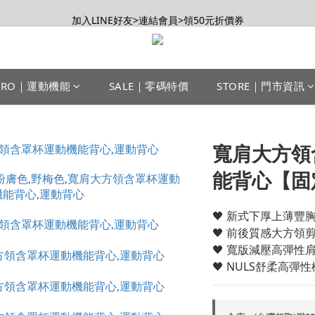
【會員推薦賞】推薦好朋友，拿100購物金
加入LINE好友>連結會員>領50元折價券
【會員推薦賞】推薦好朋友，拿100購物金
PRO｜運動機能
SALE｜零碼特價
STORE｜門市資訊
寬肩大方領
能背心【固
🖤 新式下厚上薄豐
🖤 前後質感大方領
🖤 寬版減壓高彈性
🖤 NULS舒柔高彈