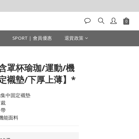
SPORT | 會員優惠
退貨政策
立即購買
含罩杯瑜珈/運動/機
定襯墊/下厚上薄】*
胸集中固定襯墊
剪裁
肩帶
性機能面料