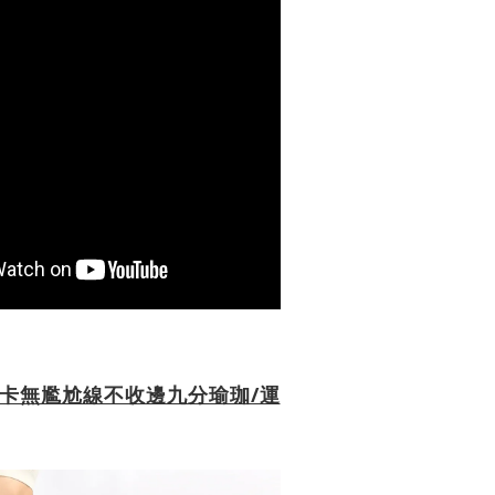
卡無尷尬線不收邊九分瑜珈/運