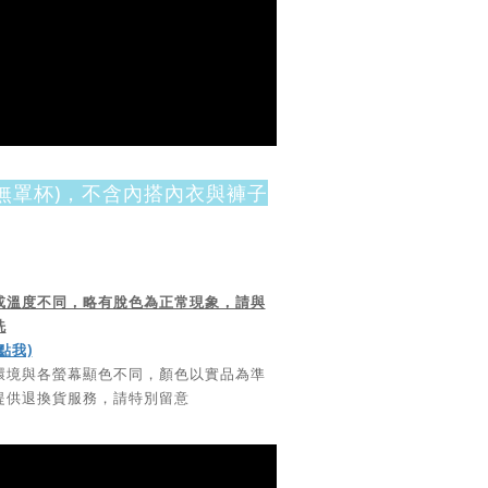
無罩杯)，不含內搭內衣與褲子
或溫度不同，略有脫色為正常現象，請與
洗
點我)
環境與各螢幕顯色不同，顏色以實品為準
提供退換貨服務，請特別留意