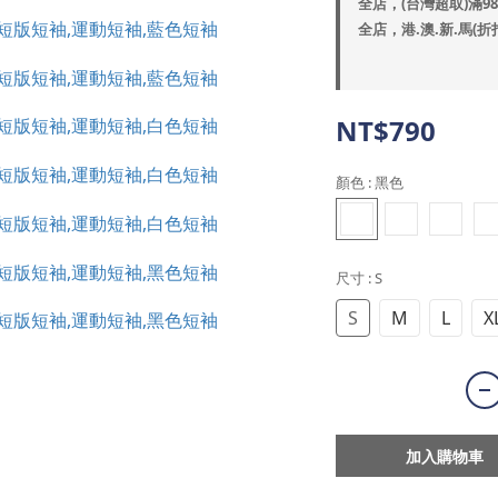
全店，(台灣超取)滿9
全店，港.澳.新.馬(折
NT$790
顏色
: 黑色
尺寸
: S
S
M
L
X
加入購物車