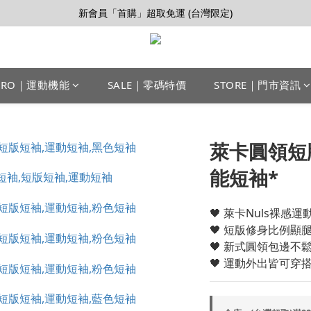
【會員推薦賞】推薦好朋友，拿100購物金
新會員「首購」超取免運 (台灣限定)
加入LINE好友>連結會員>領50元折價券
【會員推薦賞】推薦好朋友，拿100購物金
PRO｜運動機能
SALE｜零碼特價
STORE｜門市資訊
萊卡圓領短
能短袖*
🖤 萊卡Nuls裸感
🖤 短版修身比例顯
🖤 新式圓領包邊不
🖤 運動外出皆可穿