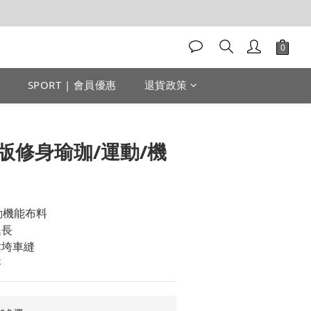
SPORT | 會員優惠
退貨政策
立即購買
版修身瑜珈/運動/機
運動機能布料
腿長
鬆垮車縫
搭