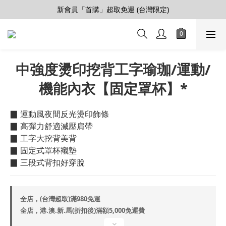
【會員推薦賞】推薦好朋友，拿100購物金
新會員「首購」超取免運 (台灣限定)
加入LINE好友>連結會員>領50元折價券
【會員推薦賞】推薦好朋友，拿100購物金
中強度燙印挖背工字瑜珈/運動/
機能內衣【固定罩杯】*
▉ 運動風夜間反光燙印飾條
▉ 高彈力舒適減壓肩帶
▉ 工字大挖背美背
▉ 固定式罩杯襯墊
▉ 三段式背扣好穿脫
全店，(台灣超取)滿980免運
全店，港.澳.新.馬(折扣後)滿額5,000免運費