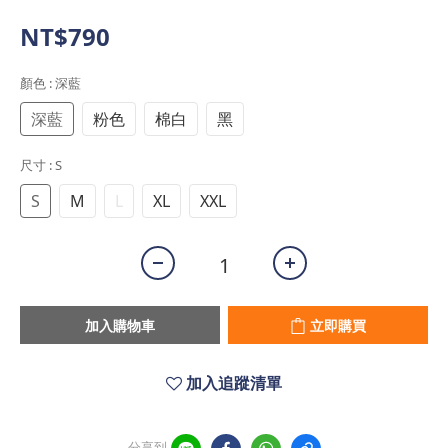
NT$790
顏色
: 深藍
深藍
粉色
棉白
黑
尺寸
: S
S
M
L
XL
XXL
加入購物車
立即購買
加入追蹤清單
分享到