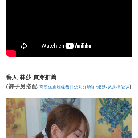
藝人 林莎 實穿推薦
(褲子另搭配
)
高腰無尷尬線後口袋九分瑜珈/運動/緊身機能褲