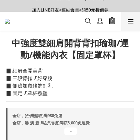
【會員推薦賞】推薦好朋友，拿100購物金
加入LINE好友>連結會員>領50元折價券
【會員推薦賞】推薦好朋友，拿100購物金
中強度雙細肩開背背扣瑜珈/運
動/機能內衣【固定罩杯】
▉ 細肩全開美背
▉ 三段背扣式好穿脫
▉ 側邊加寬修飾副乳
▉ 固定式罩杯襯墊
全店，(台灣超取)滿980免運
全店，港.澳.新.馬(折扣後)滿額5,000免運費