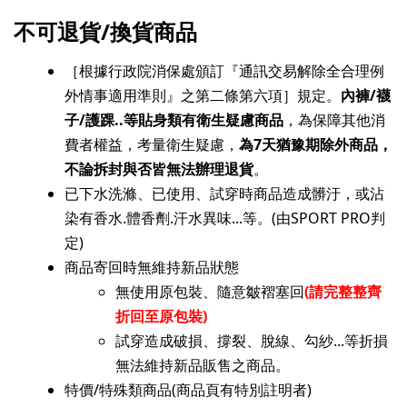
不可退貨/換貨商品
［根據行政院消保處頒訂『通訊交易解除全合理例
外情事適用準則』之第二條第六項］規定。
內褲/襪
子/護踝..等貼身類有衛生疑慮商品
，為保障其他消
費者權益，考量衛生疑慮，
為7天猶豫期除外商品，
不論拆封與否皆無法辦理退貨
。
已下水洗滌、已使用、試穿時商品造成髒汙，或沾
染有香水.體香劑.汗水異味...等。(由SPORT PRO判
定)
商品寄回時無維持新品狀態
無使用原包裝、隨意皺褶塞回
(請完整整齊
折回至原包裝)
試穿造成破損、撐裂、脫線、勾紗...等折損
無法維持新品販售之商品。
特價/特殊類商品(商品頁有特別註明者)