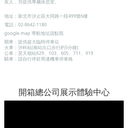
友人，另提供專屬休息室。
地址：新北市汐止區大同路一段499號6樓
電話：02-8642-1180
google map
導航地址請點我
開車：提供超大臨時停車位
火車：汐科站(南站出口步行約5分鐘)
公車：昊天嶺站629、103、605、711、919
騎車：請自行停於周邊機車停車格
開箱總公司展示體驗中心