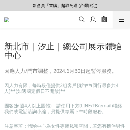
【會員推薦賞】推薦好朋友，拿100購物金
新會員「首購」超取免運 (台灣限定)
加入LINE好友>連結會員>領50元折價券
【會員推薦賞】推薦好朋友，拿100購物金
新北市｜汐止｜總公司展示體驗
中心
因應人力/門市調整，2024.6月30日起暫停服務。
因人力有限，每時段僅提供2組客戶預約**(同行最多共4
人)**(如遇國定假日不開放)**
團客(超過4人以上團體)，請使用下方(LINE/FB/email)聯絡
我們或電話洽詢小編，另提供專屬下午時段服務。
注意事項：體驗中心為女性專屬私密空間，若您有攜伴男性