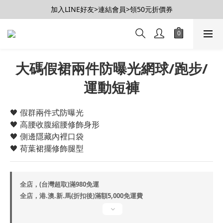
【會員推薦賞】推薦好朋友，拿100購物金
加入LINE好友>連結會員>領50元折價券
【會員推薦賞】推薦好朋友，拿100購物金
大碼假裙兩件防曝光網球/跑步/
運動短褲
🖤 假群兩件式防曝光
🖤 高腰收腹縮腰修飾身形
🖤 側邊隱藏內裡口袋
🖤 荷葉裙擺修飾腿型
全店，(台灣超取)滿980免運
全店，港.澳.新.馬(折扣後)滿額5,000免運費