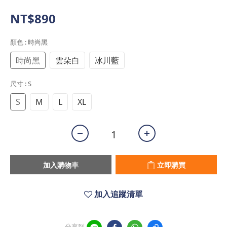
NT$890
顏色
: 時尚黑
時尚黑
雲朵白
冰川藍
尺寸
: S
S
M
L
XL
加入購物車
立即購買
加入追蹤清單
分享到