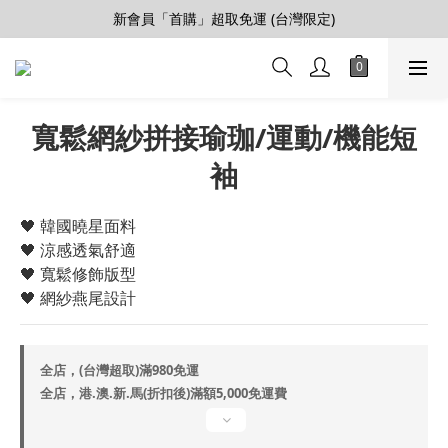
新會員「首購」超取免運 (台灣限定)
【會員推薦賞】推薦好朋友，拿100購物金
加入LINE好友>連結會員>領50元折價券
【會員推薦賞】推薦好朋友，拿100購物金
寬鬆網紗拼接瑜珈/運動/機能短
袖
🖤 韓國曉星面料
🖤 涼感透氣舒適
🖤 寬鬆修飾版型
🖤 網紗燕尾設計
全店，(台灣超取)滿980免運
全店，港.澳.新.馬(折扣後)滿額5,000免運費