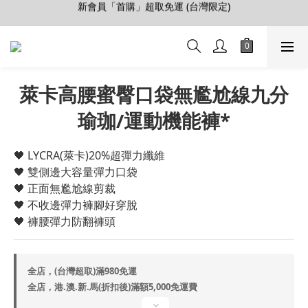
【會員推薦賞】推薦好朋友，拿100購物金
加入LINE好友>連結會員>領50元折價券
【會員推薦賞】推薦好朋友，拿100購物金
萊卡高腰蜜臀口袋無尷尬線九分
瑜珈/運動機能褲*
🖤 LYCRA(萊卡)20%超彈力纖維
🖤 雙側邊大容量彈力口袋
🖤 正面無尷尬線剪裁
🖤 不收邊彈力褲腳好穿脫
🖤 褲腰彈力防翻褲頭
全店，(台灣超取)滿980免運
全店，港.澳.新.馬(折扣後)滿額5,000免運費