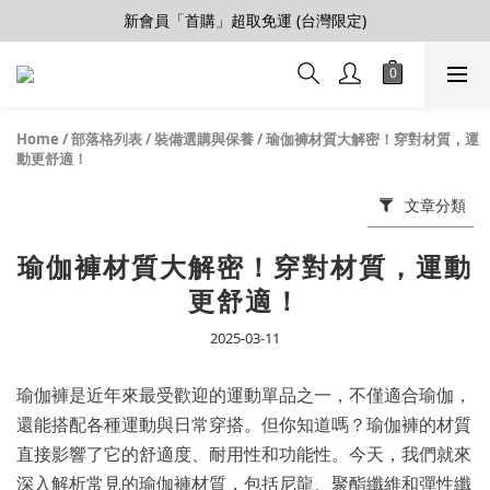
新會員「首購」超取免運 (台灣限定)
【會員推薦賞】推薦好朋友，拿100購物金
加入LINE好友>連結會員>領50元折價券
【會員推薦賞】推薦好朋友，拿100購物金
Home
/
部落格列表
/
裝備選購與保養
/
瑜伽褲材質大解密！穿對材質，運
動更舒適！
文章分類
瑜伽褲材質大解密！穿對材質，運動
更舒適！
2025-03-11
瑜伽褲是近年來最受歡迎的運動單品之一，不僅適合瑜伽，
還能搭配各種運動與日常穿搭。但你知道嗎？瑜伽褲的材質
直接影響了它的舒適度、耐用性和功能性。今天，我們就來
深入解析常見的瑜伽褲材質，包括尼龍、聚酯纖維和彈性纖